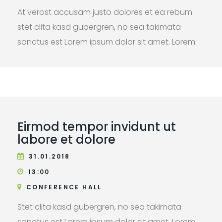
At verost accusam justo dolores et ea rebum
stet clita kasd gubergren, no sea takimata
sanctus est Lorem ipsum dolor sit amet. Lorem
ipsum dolor sit amet, consetetur sadipscing elitr,
sed diam nonumy eirmod tempor invidunt ut
labore et dolore.
Eirmod tempor invidunt ut
labore et dolore
31.01.2018
13:00
CONFERENCE HALL
Stet clita kasd gubergren, no sea takimata
sanctus est Lorem ipsum dolor sit amet. Lorem