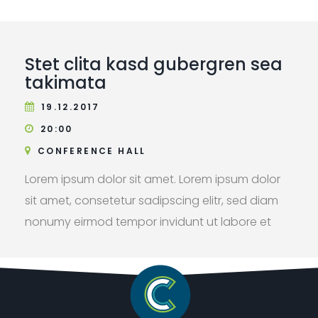
diam voluptua.
Stet clita kasd gubergren sea
takimata
19.12.2017
20:00
CONFERENCE HALL
Lorem ipsum dolor sit amet. Lorem ipsum dolor
sit amet, consetetur sadipscing elitr, sed diam
nonumy eirmod tempor invidunt ut labore et
dolore magna aliquyam erat, sed diam
voluptua. At vero eos et accusam et justo duo
dolores et ea rebum.