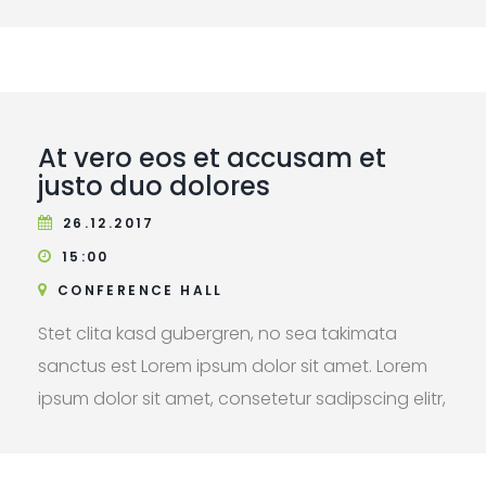
aliquyam erat, sed diam voluptua. At vero eos
et accusam et justo duo dolores et ea rebum.
At vero eos et accusam et
justo duo dolores
26.12.2017
15:00
CONFERENCE HALL
Stet clita kasd gubergren, no sea takimata
sanctus est Lorem ipsum dolor sit amet. Lorem
ipsum dolor sit amet, consetetur sadipscing elitr,
sed diam nonumy eirmod tempor invidunt ut
labore et dolore magna aliquyam erat, sed