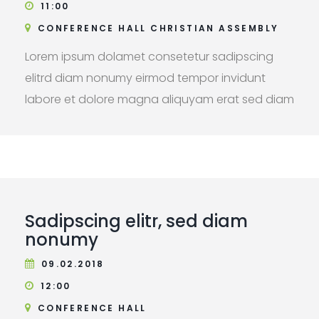
11:00
CONFERENCE HALL CHRISTIAN ASSEMBLY
Lorem ipsum dolamet consetetur sadipscing
elitrd diam nonumy eirmod tempor invidunt
labore et dolore magna aliquyam erat sed diam
voluptua. At verost accusam justo dolores et ea
rebum stet clita kasd gubergren.
Sadipscing elitr, sed diam
nonumy
09.02.2018
12:00
CONFERENCE HALL