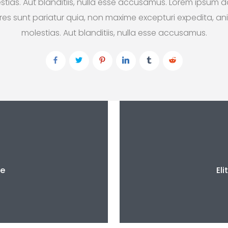
as. Aut blanditiis, nulla esse accusamus. Lorem ipsum dol
ores sunt pariatur quia, non maxime excepturi expedita, 
molestias. Aut blanditiis, nulla esse accusamus.
re
El