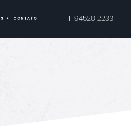
11 94528 2233
ÓS
CONTATO