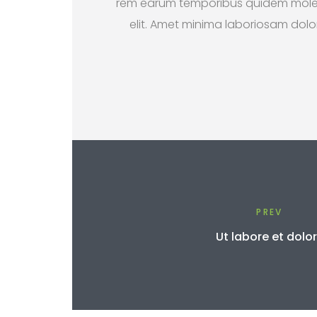
rem earum temporibus quidem molesti
elit. Amet minima laboriosam dol
PREV
Ut labore et dolo