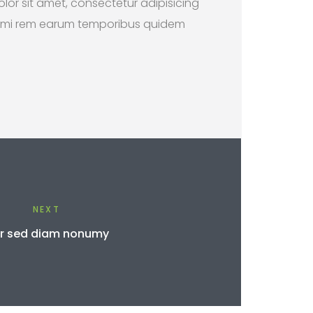
or sit amet, consectetur adipisicing
animi rem earum temporibus quidem
NEXT
itr sed diam nonumy