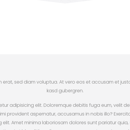
erat, sed diam voluptua. At vero eos et accusam et justo
kasd gubergren.
ur adipisicing elit. Doloremque debitis fuga eum, velit del
i provident aspernatur, accusamus in nobis illo? Exerci
ng elit. Amet minima laboriosam dolores sunt pariatur quia